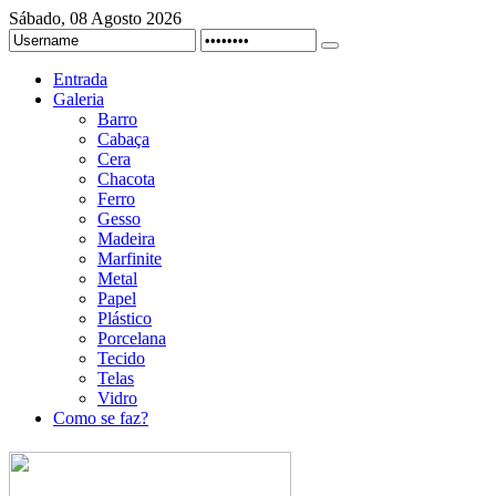
Sábado, 08 Agosto 2026
Entrada
Galeria
Barro
Cabaça
Cera
Chacota
Ferro
Gesso
Madeira
Marfinite
Metal
Papel
Plástico
Porcelana
Tecido
Telas
Vidro
Como se faz?