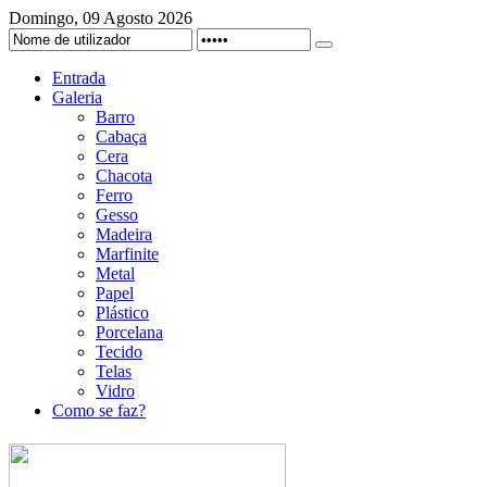
Domingo, 09 Agosto 2026
Entrada
Galeria
Barro
Cabaça
Cera
Chacota
Ferro
Gesso
Madeira
Marfinite
Metal
Papel
Plástico
Porcelana
Tecido
Telas
Vidro
Como se faz?