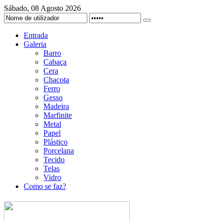
Sábado, 08 Agosto 2026
Entrada
Galeria
Barro
Cabaça
Cera
Chacota
Ferro
Gesso
Madeira
Marfinite
Metal
Papel
Plástico
Porcelana
Tecido
Telas
Vidro
Como se faz?