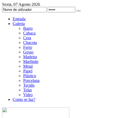
Sexta, 07 Agosto 2026
Entrada
Galeria
Barro
Cabaça
Cera
Chacota
Ferro
Gesso
Madeira
Marfinite
Metal
Papel
Plástico
Porcelana
Tecido
Telas
Vidro
Como se faz?